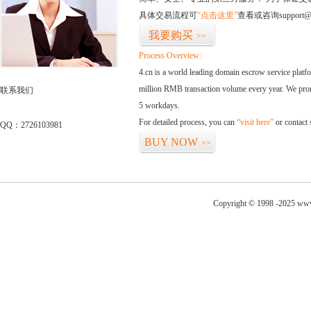
具体交易流程可
“点击这里”
查看或咨询support@
我要购买
>>
Process Overview:
4.cn is a world leading domain escrow service plat
million RMB transaction volume every year. We promi
联系我们
5 workdays.
For detailed process, you can
“visit here”
or contact
QQ：2726103981
BUY NOW
>>
Copyright © 1998 -2025 www.