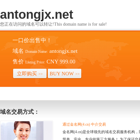
antongjx.net
您正在访问的域名可以转让!This domain name is for sale!
一口价出售中！
域名
antongjx.net
Domain Name:
售价
CNY 999.00
Listing Price:
立即购买
BUY NOW
>>
>>
域名交易方式：
通过金名网(4.cn) 中介交易
金名网(4.cn)是全球领先的域名交易服务机
简单、安全、专业的第三方服务！ 为了保证交