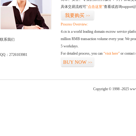
具体交易流程可
“点击这里”
查看或咨询support@
我要购买
>>
Process Overview:
4.cn is a world leading domain escrow service plat
million RMB transaction volume every year. We promi
联系我们
5 workdays.
For detailed process, you can
“visit here”
or contact
QQ：2726103981
BUY NOW
>>
Copyright © 1998 -2025 www.