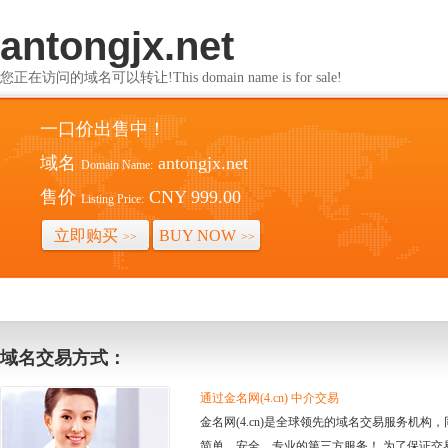
antongjx.net
您正在访问的域名可以转让!This domain name is for sale!
一口价出售中！
域名
antongjx.net
Domain Name:
售价
CNY 999.00
Listing Price:
立即购买
BUY NOW
>>
>>
域名交易方式：
通过金名网(4.cn) 中介交易
金名网(4.cn)是全球领先的域名交易服务机
简单、安全、专业的第三方服务！ 为了保证交